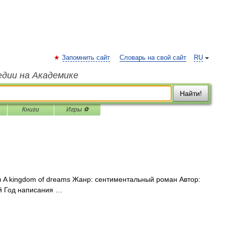
Запомнить сайт
Словарь на свой сайт
RU
едии на Академике
Найти!
Книги
Игры ⚽
 A kingdom of dreams Жанр: сентиментальный роман Автор:
й Год написания …