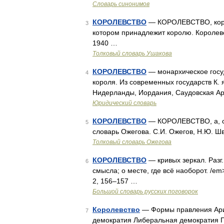
Словарь синонимов
КОРОЛЕВСТВО
— КОРОЛЕВСТВО, короле
3
котором принадлежит королю. Королевс
1940 …
Толковый словарь Ушакова
КОРОЛЕВСТВО
— монархическое госуд
4
короля. Из современных государств К. 
Нидерланды, Иордания, Саудовская А
Юридический словарь
КОРОЛЕВСТВО
— КОРОЛЕВСТВО, а, ср.
5
словарь Ожегова. С.И. Ожегов, Н.Ю. Ш
Толковый словарь Ожегова
КОРОЛЕВСТВО
— кривых зеркал. Разг.
6
смысла; о месте, где всё наоборот. /em
2, 156–157 …
Большой словарь русских поговорок
Королевство
— Формы правления Ари
7
демократия Либеральная демократия 