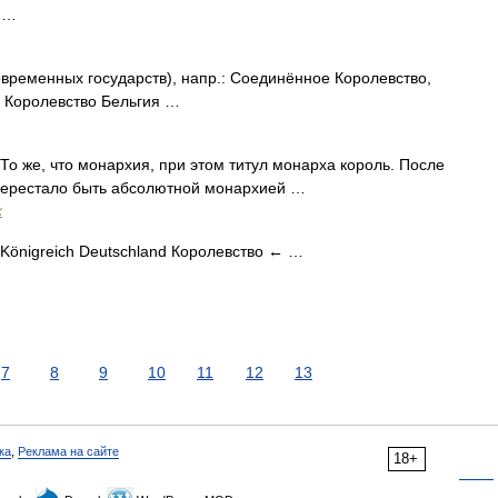
 …
временных государств), напр.: Соединённое Королевство,
 Королевство Бельгия …
 же, что монархия, при этом титул монарха король. После
 перестало быть абсолютной монархией …
х
önigreich Deutschland Королевство ← …
7
8
9
10
11
12
13
ка
,
Реклама на сайте
18+