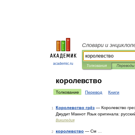
Словари и энциклоп
academic.ru
Толкования
Переводы
королевство
Толкование
Перевод
Книги
Королевство грёз
— Королевство грез
1
Джудит Макнот Язык оригинала: русски
Википедия
королевство
— См …
2