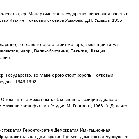
вства, ср. Монархическое государство, верховная власть в
тво Италия. Толковый словарь Ушакова. Д.Н. Ушаков. 1935
арство, во главе которого стоит монарх, имеющий титул
являются, напр., Великобритания, Бельгия, Швеция,
равия …
 Государство, во главе к рого стоит король. Толковый
ведова. 1949 1992 …
 О том, что не может быть объяснено с позиций здравого
> Название кинофильма (студия М. Горького, 1963 г.). Дядечко
стократия Геронтократия Демократия Имитационная
Представительная демократия Прямая демократия Буржуазная