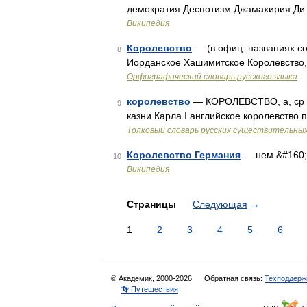
демократия Деспотизм Джамахирия Ди
Википедия
Королевство
— (в офиц. названиях со
8
Иорданское Хашимитское Королевство,
Орфографический словарь русского языка
королевство
— КОРОЛЕВСТВО, а, ср То
9
казни Карла I английское королевство
Толковый словарь русских существительны
Королевство Германия
— нем.&#160;K
10
Википедия
Страницы
Следующая
→
1
2
3
4
5
6
© Академик, 2000-2026
Обратная связь:
Техподдерж
👣 Путешествия